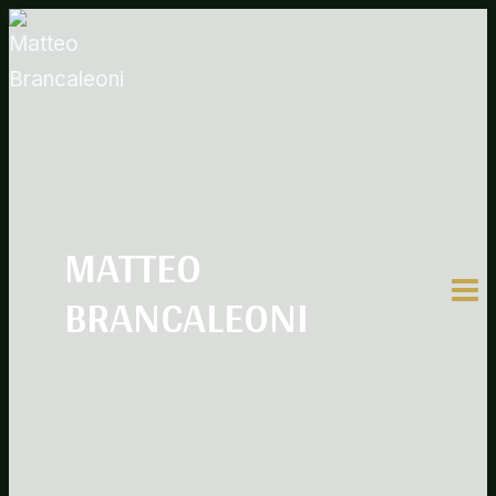
Salta
al
contenuto
MATTEO
BRANCALEONI