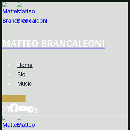
Salta
al
contenuto
MATTEO BRANCALEONI
Home
Bio
Music
Contacts