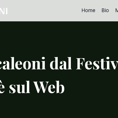
NI
Home
Bio
M
leoni dal Festiv
è sul Web