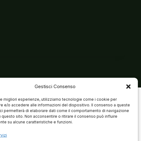
Gestisci Consenso
 le migliori esperienze, utilizziamo tecnologie come i cookie per
 e/o accedere alle informazioni del dispositivo. Il consenso a queste
ci permetterà di elaborare dati come il comportamento di navigazione
u questo sito. Non acconsentire o ritirare il consenso può influire
te su alcune caratteristiche e funzioni.
vizi