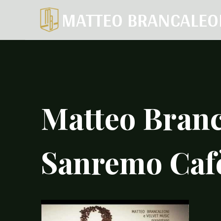
Salta
MATTEO BRANCALEO
al
contenuto
Matteo Branca
Sanremo Caf