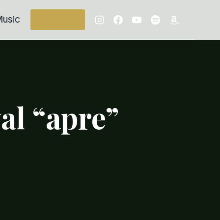
usic
Contacts
al “apre”