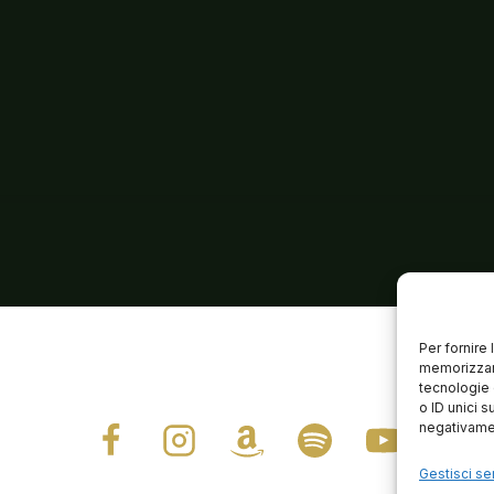
Per fornire
memorizzare
tecnologie 
o ID unici s
negativamen
Gestisci ser