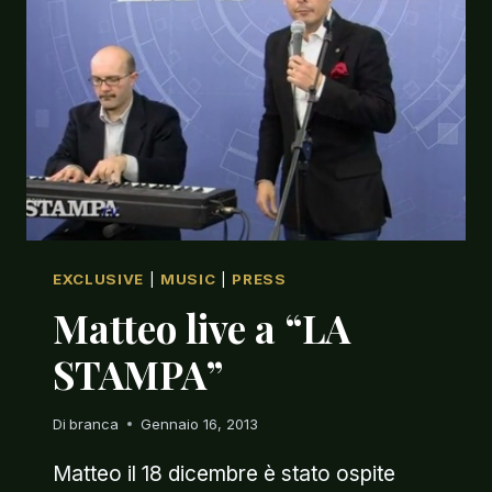
YOU”
EXCLUSIVE
|
MUSIC
|
PRESS
Matteo live a “LA
STAMPA”
Di
branca
Gennaio 16, 2013
Matteo il 18 dicembre è stato ospite