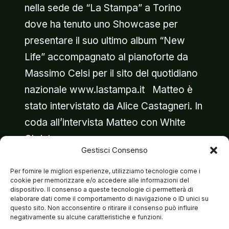
nella sede de “La Stampa” a Torino
dove ha tenuto uno Showcase per
presentare il suo ultimo album “New
Life” accompagnato al pianoforte da
Massimo Celsi per il sito del quotidiano
nazionale www.lastampa.it Matteo è
stato intervistato da Alice Castagneri. In
coda all’intervista Matteo con White
Christmas…
Gestisci Consenso
MATTEO
LEGGI DI PIÙ
Per fornire le migliori esperienze, utilizziamo tecnologie come i
LIVE
cookie per memorizzare e/o accedere alle informazioni del
A
dispositivo. Il consenso a queste tecnologie ci permetterà di
elaborare dati come il comportamento di navigazione o ID unici su
“LA
questo sito. Non acconsentire o ritirare il consenso può influire
STAMPA”
negativamente su alcune caratteristiche e funzioni.