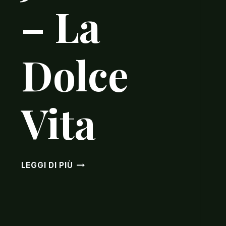
– La
Dolce
Vita
TEATRO
LEGGI DI PIÙ
JUVARRA
–
LA
DOLCE
VITA