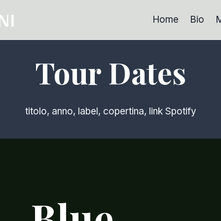
NI
Home
Bio
M
Tour Dates
titolo, anno, label, copertina, link Spotify
Blue