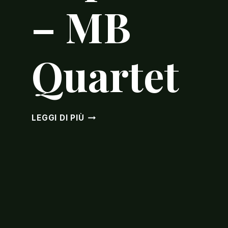
– MB
Quartet
TEATRO
LEGGI DI PIÙ
IMPERO
–
MB
QUARTET