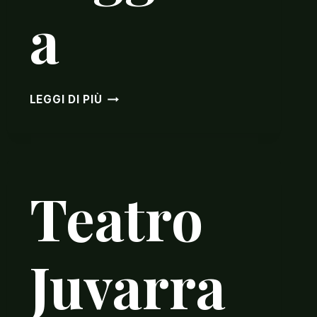
a
TEATRO
LEGGI DI PIÙ
DELLA
CONCORDIA
–
FRANK
SINATRA:
Teatro
UNA
VOCE
UNA
Juvarra
LEGGENDA