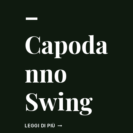
–
Capoda
nno
Swing
TEATRO
LEGGI DI PIÙ
SOCIALE