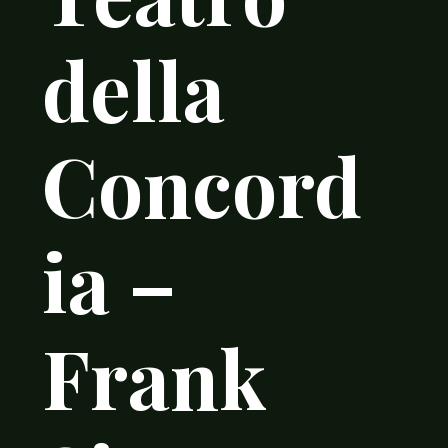
della
Concord
ia –
Frank