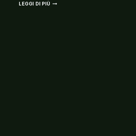
BLUE
LEGGI DI PIÙ
NOTE
MILANO
–
ITALIAN
SWING