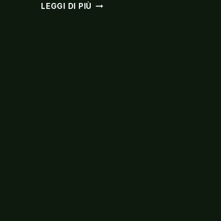
BLUE
LEGGI DI PIÙ
NOTE
MILANO
–
ITALIAN
SWING