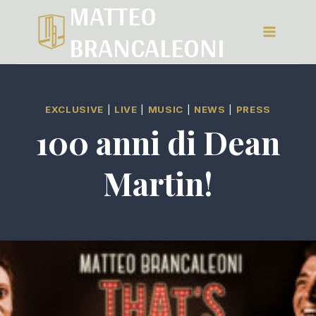
MATTEO
Salta
BRANCALEONI
al
contenuto
EXCLUSIVE
|
LIVE
|
MUSIC
|
NEWS
|
PRESS
100 anni di Dean
Martin!