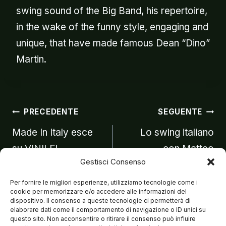
swing sound of the Big Band, his repertoire,
in the wake of the funny style, engaging and
unique, that have made famous Dean “Dino”
Martin.
Navigazion
PRECEDENTE
SEGUENTE
Made In Italy esce
Lo swing italiano
su VINILE!
con Matteo
articoli
Gestisci Consenso
Brancaleoni a
Speciale Tg1
Per fornire le migliori esperienze, utilizziamo tecnologie come i
cookie per memorizzare e/o accedere alle informazioni del
dispositivo. Il consenso a queste tecnologie ci permetterà di
elaborare dati come il comportamento di navigazione o ID unici su
questo sito. Non acconsentire o ritirare il consenso può influire