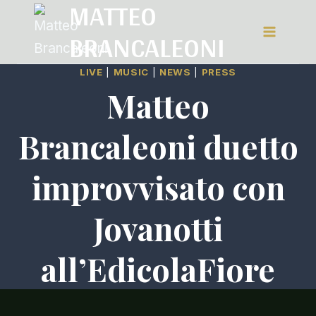
MATTEO
Salta
BRANCALEONI
al
contenuto
LIVE
|
MUSIC
|
NEWS
|
PRESS
Matteo
Brancaleoni duetto
improvvisato con
Jovanotti
all’EdicolaFiore