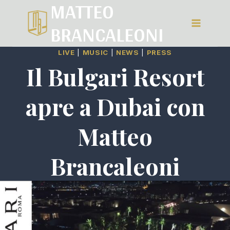
MATTEO
Salta
BRANCALEONI
al
contenuto
LIVE
|
MUSIC
|
NEWS
|
PRESS
Il Bulgari Resort
apre a Dubai con
Matteo
Brancaleoni