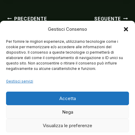
Navigazion
PRECEDENTE
SEGUENTE
Gestisci Consenso
Capodanno a tutto
MB 4tet @ JAZZ &
Swing!
DINTORNI
Per fornire le migliori esperienze, utilizziamo tecnologie come i
articoli
cookie per memorizzare e/o accedere alle informazioni del
dispositivo. Il consenso a queste tecnologie ci permetterà di
elaborare dati come il comportamento di navigazione o ID unici su
questo sito. Non acconsentire o ritirare il consenso può influire
negativamente su alcune caratteristiche e funzioni.
Gestisci servizi
Accetta
Nega
Visualizza le preferenze
© 2026 Matteo Brancaleoni