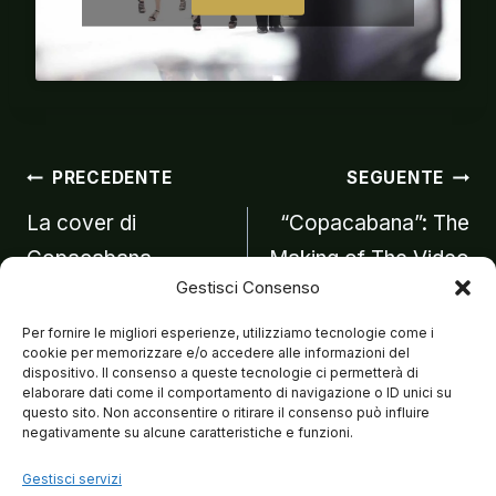
Navigazion
PRECEDENTE
SEGUENTE
La cover di
“Copacabana”: The
Copacabana
Making of The Video
articoli
Gestisci Consenso
cantata da Matteo
Brancaleoni
Per fornire le migliori esperienze, utilizziamo tecnologie come i
cookie per memorizzare e/o accedere alle informazioni del
dispositivo. Il consenso a queste tecnologie ci permetterà di
elaborare dati come il comportamento di navigazione o ID unici su
questo sito. Non acconsentire o ritirare il consenso può influire
negativamente su alcune caratteristiche e funzioni.
Gestisci servizi