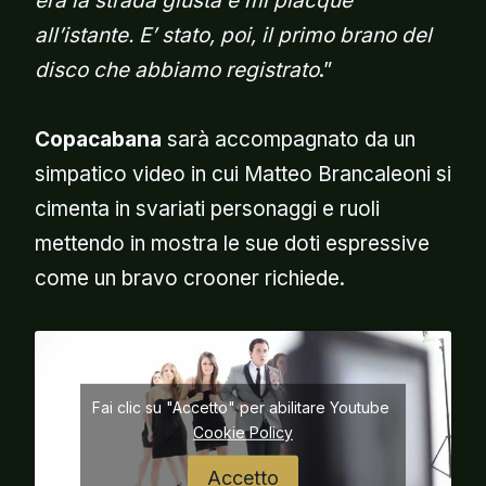
era la strada giusta e mi piacque
all’istante. E’ stato, poi, il primo brano del
disco che abbiamo registrato
.”
Copacabana
sarà accompagnato da un
simpatico video in cui Matteo Brancaleoni si
cimenta in svariati personaggi e ruoli
mettendo in mostra le sue doti espressive
come un bravo crooner richiede.
Fai clic su "Accetto" per abilitare Youtube
Cookie Policy
Accetto