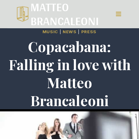
MATTEO
Salta
BRANCALEONI
al
contenuto
MUSIC
|
NEWS
|
PRESS
Copacabana:
Falling in love with
Matteo
Brancaleoni