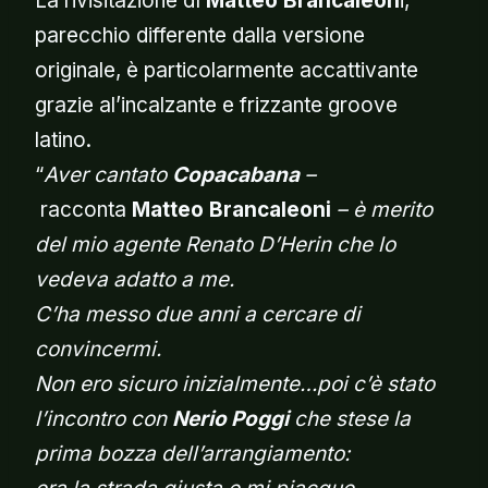
La rivisitazione dI
Matteo Brancaleon
i,
parecchio differente dalla versione
originale, è particolarmente accattivante
grazie al’incalzante e frizzante groove
latino.
“
Aver cantato
Copacabana
–
racconta
Matteo Brancaleoni
– è merito
del mio agente Renato D’Herin che lo
vedeva adatto a me.
C’ha messo due anni a cercare di
convincermi.
Non ero sicuro inizialmente…poi c’è stato
l’incontro con
Nerio Poggi
che stese la
prima bozza dell’arrangiamento: