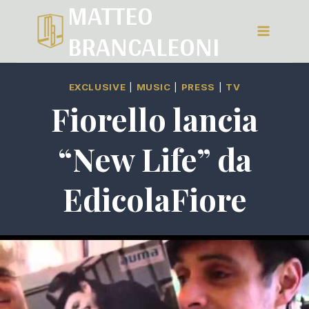
MATTEO
Salta
BRANCALEONI
al
contenuto
EXCLUSIVE
|
MUSIC
|
PRESS
|
TV
Fiorello lancia
“New Life” da
EdicolaFiore