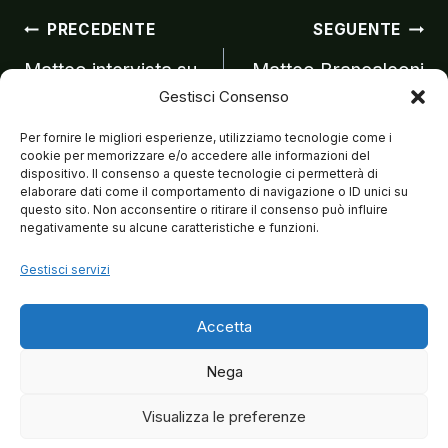
Navigazion
PRECEDENTE
SEGUENTE
Matteo intervista su
Matteo Brancaleoni
Gestisci Consenso
VERO
interviste Rai e SKY
articoli
TG24
Per fornire le migliori esperienze, utilizziamo tecnologie come i
cookie per memorizzare e/o accedere alle informazioni del
dispositivo. Il consenso a queste tecnologie ci permetterà di
elaborare dati come il comportamento di navigazione o ID unici su
questo sito. Non acconsentire o ritirare il consenso può influire
negativamente su alcune caratteristiche e funzioni.
Gestisci servizi
Accetta
Nega
Visualizza le preferenze
© 2026 Matteo Brancaleoni