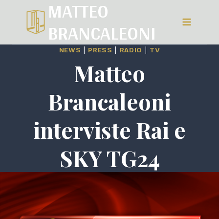
MATTEO
Salta
BRANCALEONI
al
contenuto
NEWS
|
PRESS
|
RADIO
|
TV
Matteo
Brancaleoni
interviste Rai e
SKY TG24