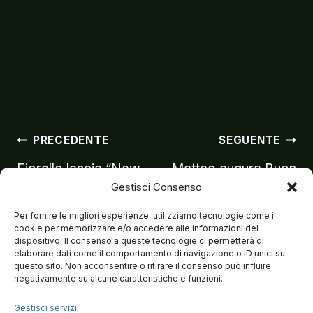
Navigazion
PRECEDENTE
SEGUENTE
Fiorello lancia “New
Matteo augura Buon
Gestisci Consenso
Life” da
Natale su RaiUno
articoli
EdicolaFiore
Per fornire le migliori esperienze, utilizziamo tecnologie come i
cookie per memorizzare e/o accedere alle informazioni del
dispositivo. Il consenso a queste tecnologie ci permetterà di
elaborare dati come il comportamento di navigazione o ID unici su
questo sito. Non acconsentire o ritirare il consenso può influire
negativamente su alcune caratteristiche e funzioni.
Gestisci servizi