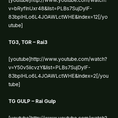
[youtube]http://www.youtube.com/watch?
v=bRyfInUxr48&list=PLBs7SujDylF-
83bpIHLo6L4JOAWLctWHE&index=12[/yo
utube]
TG3, TGR – Rai3
[youtube]http://www.youtube.com/watch?
v=Y50v5iicvzY&list=PLBs7SujDylF-
83bpIHLo6L4JOAWLctWHE&index=2[/you
tube]
TG GULP – Rai Gulp