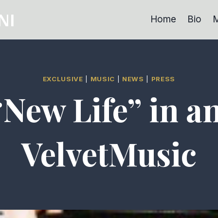
NI
Home
Bio
M
EXCLUSIVE
|
MUSIC
|
NEWS
|
PRESS
 “New Life” in 
VelvetMusic