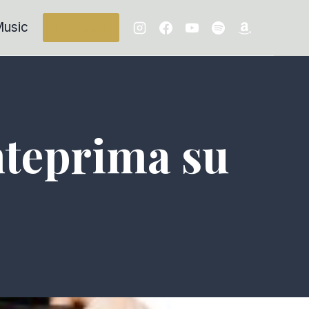
usic
Contacts
anteprima su