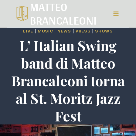
MATTEO
Salta
BRANCALEONI
al
contenuto
LIVE
|
MUSIC
|
NEWS
|
PRESS
|
SHOWS
L’ Italian Swing
band di Matteo
Brancaleoni torna
al St. Moritz Jazz
Fest