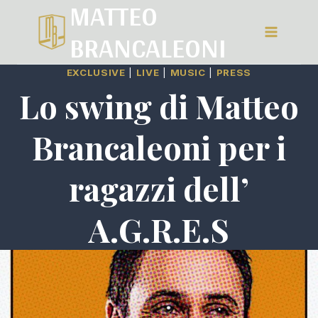
MATTEO
Salta
BRANCALEONI
al
contenuto
EXCLUSIVE
|
LIVE
|
MUSIC
|
PRESS
Lo swing di Matteo
Brancaleoni per i
ragazzi dell’
A.G.R.E.S