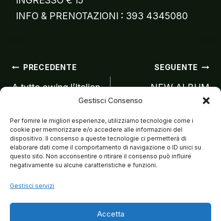
INGRESSO € 15
INFO & PRENOTAZIONI : 393 4345080
Navigazion
PRECEDENTE
SEGUENTE
A tutto swing l’Italian
NEW ALBUM
Gestisci Consenso
Crooner torna in
TRAILERS with
articoli
Puglia
MELITA TONIOLO
Per fornire le migliori esperienze, utilizziamo tecnologie come i
cookie per memorizzare e/o accedere alle informazioni del
dispositivo. Il consenso a queste tecnologie ci permetterà di
elaborare dati come il comportamento di navigazione o ID unici su
questo sito. Non acconsentire o ritirare il consenso può influire
negativamente su alcune caratteristiche e funzioni.
Gestisci servizi
Accetta