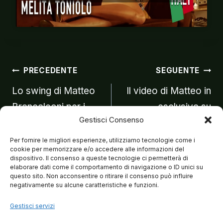
Navigazion
PRECEDENTE
SEGUENTE
Lo swing di Matteo
Il video di Matteo in
Brancaleoni per i
esclusiva su
articoli
Gestisci Consenso
ragazzi dell’
VANITY FAIR
A.G.R.E.S
Per fornire le migliori esperienze, utilizziamo tecnologie come i
cookie per memorizzare e/o accedere alle informazioni del
dispositivo. Il consenso a queste tecnologie ci permetterà di
elaborare dati come il comportamento di navigazione o ID unici su
questo sito. Non acconsentire o ritirare il consenso può influire
negativamente su alcune caratteristiche e funzioni.
Gestisci servizi