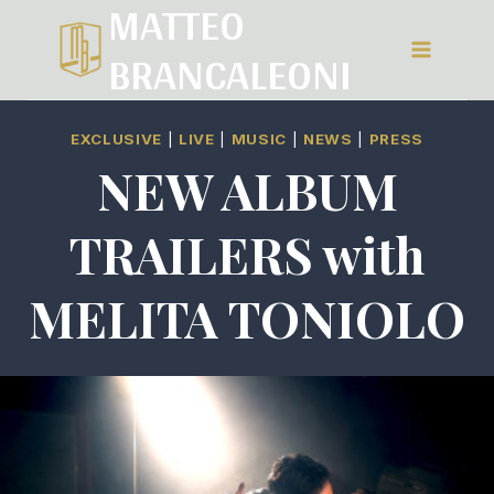
MATTEO
Salta
BRANCALEONI
al
contenuto
EXCLUSIVE
|
LIVE
|
MUSIC
|
NEWS
|
PRESS
NEW ALBUM
TRAILERS with
MELITA TONIOLO