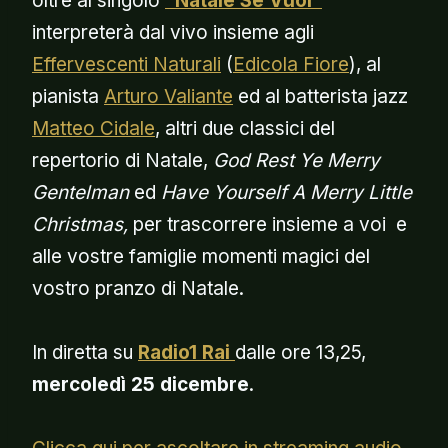
oltre al singolo
“Natale Se Vuoi”
interpreterà dal vivo insieme agli
Effervescenti Naturali
(
Edicola Fiore
), al
pianista
Arturo Valiante
ed al batterista jazz
Matteo Cidale
, altri due classici del
repertorio di Natale,
God Rest Ye Merry
Gentelman
ed
Have Yourself A Merry Little
Christmas,
per trascorrere insieme a voi e
alle vostre famiglie momenti magici del
vostro pranzo di Natale.
In diretta su
Radio1 Rai
dalle ore 13,25,
mercoledì 25 dicembre
.