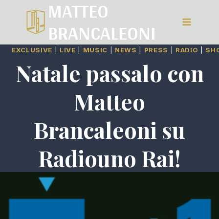
MATTEO
Salta
BRANCALEONI
al
contenuto
EXCLUSIVE
|
LIVE
|
MUSIC
|
NEWS
|
PRESS
|
RADIO
|
SH
Natale passalo con
Matteo
Brancaleoni su
Radiouno Rai!