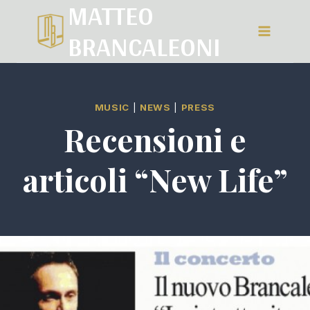
MATTEO
Salta
BRANCALEONI
al
contenuto
MUSIC
|
NEWS
|
PRESS
Recensioni e
articoli “New Life”