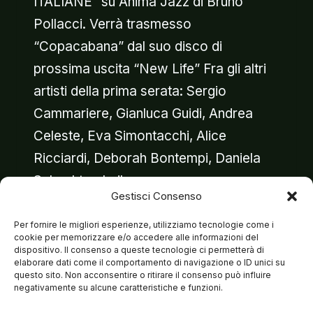
ITALIANE” su Anima Jazz di Bruno
Pollacci. Verrà trasmesso
“Copacabana” dal suo disco di
prossima uscita “New Life” Fra gli altri
artisti della prima serata: Sergio
Cammariere, Gianluca Guidi, Andrea
Celeste, Eva Simontacchi, Alice
Ricciardi, Deborah Bontempi, Daniela
Schachter, Leila…
Gestisci Consenso
MATTEO
LEGGI DI PIÙ
Per fornire le migliori esperienze, utilizziamo tecnologie come i
IN
cookie per memorizzare e/o accedere alle informazioni del
RADIO
dispositivo. Il consenso a queste tecnologie ci permetterà di
elaborare dati come il comportamento di navigazione o ID unici su
AL
questo sito. Non acconsentire o ritirare il consenso può influire
DUBIDUBIDU’
negativamente su alcune caratteristiche e funzioni.
2012