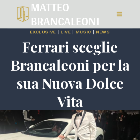
MATTEO
Salta
BRANCALEONI
al
contenuto
EXCLUSIVE
|
LIVE
|
MUSIC
|
NEWS
Ferrari sceglie
Brancaleoni per la
sua Nuova Dolce
Vita