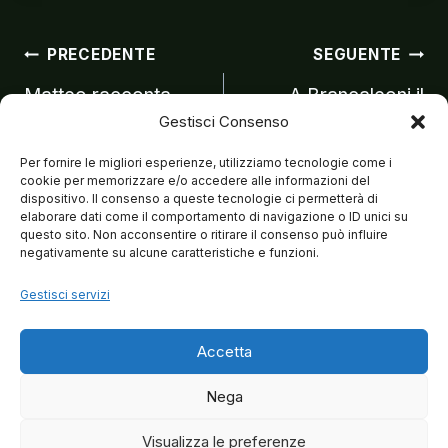
Navigazion
PRECEDENTE
SEGUENTE
Matteo racconta
A Brancaleoni il
Gestisci Consenso
Sinatra a “Le Music
Premio Dean Martin
articoli
Hall”
2019
Per fornire le migliori esperienze, utilizziamo tecnologie come i
cookie per memorizzare e/o accedere alle informazioni del
dispositivo. Il consenso a queste tecnologie ci permetterà di
elaborare dati come il comportamento di navigazione o ID unici su
questo sito. Non acconsentire o ritirare il consenso può influire
negativamente su alcune caratteristiche e funzioni.
Gestisci servizi
Accetta
Nega
Visualizza le preferenze