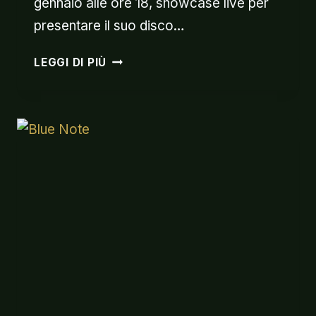
gennaio alle ore 18, showcase live per
presentare il suo disco…
MATTEO
LEGGI DI PIÙ
BRANCALEONI
FNAC
SHOWCASE
17.01.2012