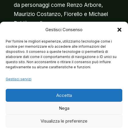
da personaggi come Renzo Arbore,
Maurizio Costanzo, Fiorello e Michael
Bublè con il…
Gestisci Consenso
MATTEO
LEGGI DI PIÙ
Per fornire le migliori esperienze, utilizziamo tecnologie come i
BRANCALEONI
cookie per memorizzare e/o accedere alle informazioni del
AL
dispositivo. Il consenso a queste tecnologie ci permetterà di
elaborare dati come il comportamento di navigazione o ID unici su
BLUE
questo sito. Non acconsentire o ritirare il consenso può influire
NOTE
negativamente su alcune caratteristiche e funzioni.
IL
31
Gestisci servizi
OTTOBRE
Accetta
Nega
Visualizza le preferenze
© 2026 Matteo Brancaleoni