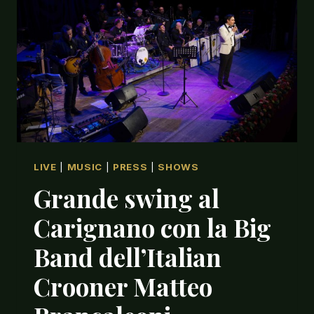
IL
CROONER
MATTEO
BRANCALEONI
LIVE
|
MUSIC
|
PRESS
|
SHOWS
Grande swing al
Carignano con la Big
Band dell’Italian
Crooner Matteo