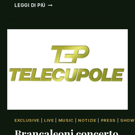
GRANDE
LEGGI DI PIÙ
SWING
AL
CARIGNANO
CON
LA
BIG
BAND
DELL’ITALIAN
CROONER
MATTEO
BRANCALEONI
EXCLUSIVE
|
LIVE
|
MUSIC
|
NOTIZIE
|
PRESS
|
SHOW
Brancaleoni concerto