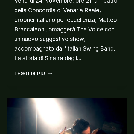
Venerdì 24 Novembre, ore 21, al Teatro
della Concordia di Venaria Reale, il
crooner italiano per eccellenza, Matteo
Brancaleoni, omaggerà The Voice con
un nuovo suggestivo show,
accompagnato dall’Italian Swing Band.
La storia di Sinatra dagli…
FRANK
LEGGI DI PIÙ
SINATRA:
UNA
VOCE,
UNA
LEGGENDA